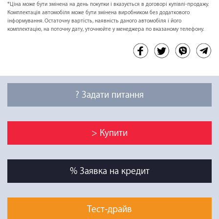
*Ціна може бути змінена на день покупки і вказується в договорі купівлі-продажу.
Комплектація автомобіля може бути змінена виробником без додаткового
інформування. Остаточну вартість, наявність даного автомобіля і його
комплектацію, на поточну дату, уточнюйте у менеджера по вказаному телефону.
? Задати питання
> Купити
% Заявка на кредит
Тест-драйв