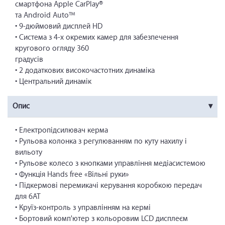
смартфона Apple CarPlay®
та Android Auto™
• 9-дюймовий дисплей HD
• Система з 4-х окремих камер для забезпечення
кругового огляду 360
градусів
• 2 додаткових високочастотних динаміка
• Центральний динамік
Опис
• Електропідсилювач керма
• Рульова колонка з регулюванням по куту нахилу і
вильоту
• Рульове колесо з кнопками управління медіасистемою
• Функція Hands free «Вільні руки»
• Підкермові перемикачі керування коробкою передач
для 6АТ
• Круїз-контроль з управлінням на кермі
• Бортовий комп'ютер з кольоровим LCD дисплеєм