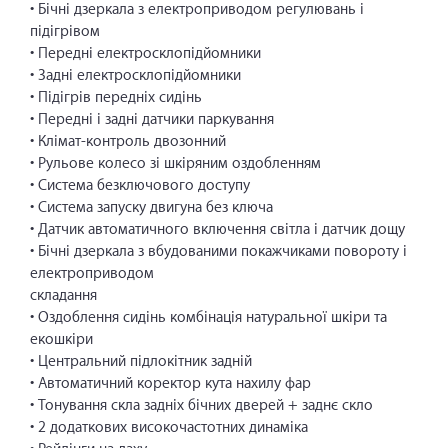
• Бічні дзеркала з електроприводом регулювань і
підігрівом
• Передні електросклопідйомники
• Задні електросклопідйомники
• Підігрів передніх сидінь
• Передні і задні датчики паркування
• Клімат-контроль двозонний
• Рульове колесо зі шкіряним оздобленням
• Система безключового доступу
• Система запуску двигуна без ключа
• Датчик автоматичного включення світла і датчик дощу
• Бічні дзеркала з вбудованими покажчиками повороту і
електроприводом
складання
• Оздоблення сидінь комбінація натуральної шкіри та
екошкіри
• Центральний підлокітник задній
• Автоматичний коректор кута нахилу фар
• Тонування скла задніх бічних дверей + заднє скло
• 2 додаткових високочастотних динаміка