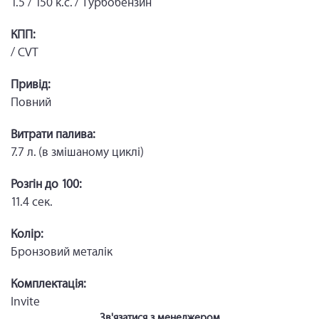
1.5 / 150 к.с. / Турбобензин
КПП:
/ CVT
Привід:
Повний
Витрати палива:
7.7 л. (в змішаному циклі)
Розгін до 100:
11.4 сек.
Колір:
Бронзовий металік
Комплектація:
Invite
Зв'язатися з менеджером