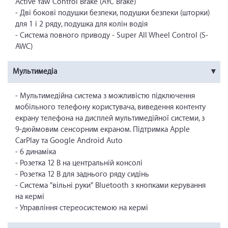
Active Yaw Control Brake (AYC Brake)
- Дві бокові подушки безпеки, подушки безпеки (шторки)
для 1 і 2 ряду, подушка для колін водія
- Система повного приводу - Super All Wheel Control (S-
AWC)
Мультимедіа
- Мультимедійна система з можливістю підключення
мобільного телефону користувача, виведення контенту
екрану телефона на дисплей мультимедійної системи, з
9-дюймовим сенсорним екраном. Підтримка Apple
CarPlay та Google Android Auto
- 6 динаміка
- Розетка 12 В на центральній консолі
- Розетка 12 В для заднього ряду сидінь
- Система "вільні руки" Bluetooth з кнопками керування
на кермі
- Управління стереосистемою на кермі