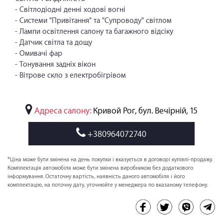
- Світлодіодні денні ходові вогні
- Системи "Привітання" та "Супроводу" світлом
- Лампи освітлення салону та багажного відсіку
- Датчик світла та дощу
- Омивачі фар
- Тонування задніх вікон
- Вітрове скло з електробігрівом
Адреса салону:
Кривой Рог, бул. Вечірній, 15
+380964072740
*Ціна може бути змінена на день покупки і вказується в договорі купівлі-продажу.
Комплектація автомобіля може бути змінена виробником без додаткового
інформування. Остаточну вартість, наявність даного автомобіля і його
комплектацію, на поточну дату, уточнюйте у менеджера по вказаному телефону.