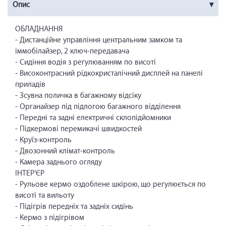
Опис
ОБЛАДНАННЯ
- Дистанційне управління центральним замком та
іммобілайзер, 2 ключ-передавача
- Сидіння водія з регулюванням по висоті
- Високонтрасний рідкокристалічний дисплей на панелі
приладів
- Зсувна поличка в багажному відсіку
- Органайзер під підлогою багажного відділення
- Передні та задні електричні склопідйомники
- Підкермові перемикачі швидкостей
- Круїз-контроль
- Двозонний клімат-контроль
- Камера заднього огляду
ІНТЕР'ЄР
- Рульове кермо оздоблене шкірою, що регулюється по
висоті та вильоту
- Підігрів передніх та задніх сидінь
- Кермо з підігрівом