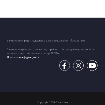
З питань співпраці - надсилайте ваші пропозиції на info@aelita.ua
З питань покупки авто, запчастин, сервісного обслуговування, вартості та
поставок - звертайтеся в автоцентр АЕЛІТА
Політика конфіденційності
Copyright 2026 © aelita.ua