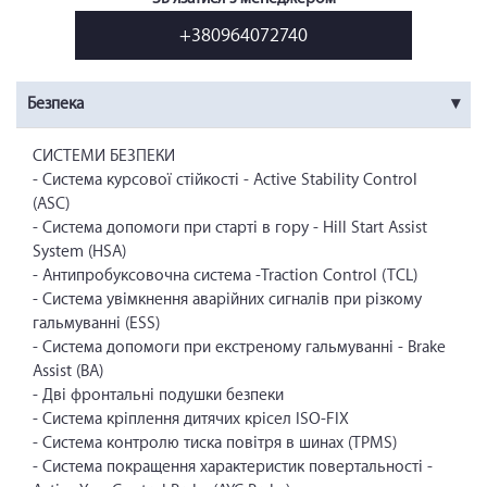
+380964072740
Безпека
СИСТЕМИ БЕЗПЕКИ
- Система курсової стійкості - Active Stability Control
(ASC)
- Система допомоги при старті в гору - Hill Start Assist
System (HSA)
- Антипробуксовочна система -Traction Control (TCL)
- Система увімкнення аварійних сигналів при різкому
гальмуванні (ESS)
- Система допомоги при екстреному гальмуванні - Brake
Assist (BA)
- Дві фронтальні подушки безпеки
- Система кріплення дитячих крісел ISO-FIX
- Система контролю тиска повітря в шинах (TPMS)
- Система покращення характериcтик повертальності -