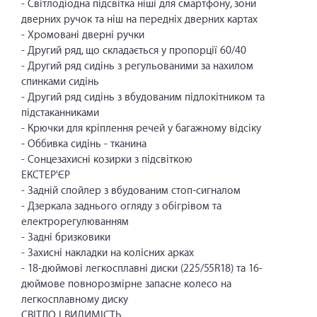
- Світлодіодна підсвітка ніші для смартфону, зони
дверних ручок та ніш на передніх дверних картах
- Хромовані дверні ручки
- Другий ряд, що складається у пропорції 60/40
- Другий ряд сидінь з регульованими за нахилом
спинками сидінь
- Другий ряд сидінь з вбудованим підлокітником та
підстаканниками
- Крючки для кріплення речей у багажному відсіку
- Оббивка сидінь - тканина
- Сонцезахисні козирки з підсвіткою
ЕКСТЕР'ЄР
- Задній спойлер з вбудованим стоп-сигналом
- Дзеркала заднього огляду з обігрівом та
електрорегулюванням
- Задні бризковики
- Захисні накладки на колісних арках
- 18-дюймові легкосплавні диски (225/55R18) та 16-
дюймове повнорозмірне запасне колесо на
легкосплавному диску
СВІТЛО І ВИДИМІСТЬ