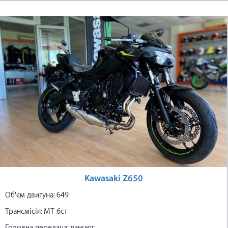
Kawasaki Z650
Об'єм двигуна: 649
Трансмісія: МТ 6ст
Головна передача: ланцюг