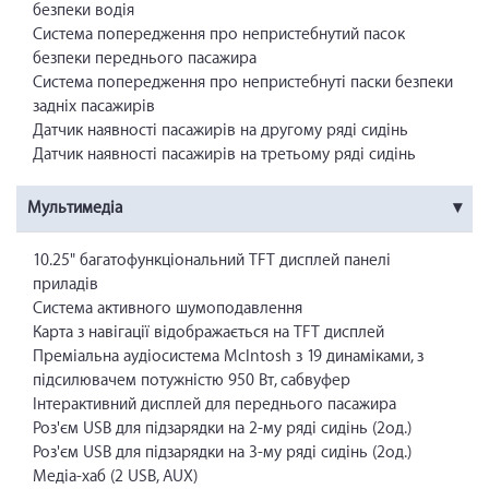
безпеки водія
Система попередження про непристебнутий пасок
безпеки переднього пасажира
Система попередження про непристебнуті паски безпеки
задніх пасажирів
Датчик наявності пасажирів на другому ряді сидінь
Датчик наявності пасажирів на третьому ряді сидінь
Мультимедіа
10.25" багатофункціональний TFT дисплей панелі
приладів
Система активного шумоподавлення
Карта з навігації відображається на TFT дисплей
Преміальна аудіосистема McIntosh з 19 динаміками, з
підсилювачем потужністю 950 Вт, сабвуфер
Інтерактивний дисплей для переднього пасажира
Роз'єм USB для підзарядки на 2-му ряді сидінь (2од.)
Роз'єм USB для підзарядки на 3-му ряді сидінь (2од.)
Медіа-хаб (2 USB, AUX)