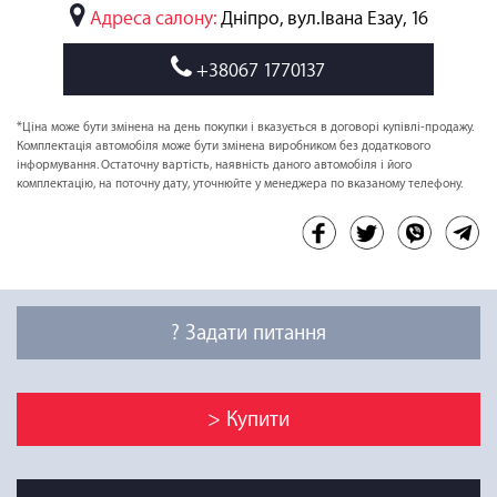
Адреса салону:
Дніпро, вул.Івана Езау, 16
+38067 1770137
*Ціна може бути змінена на день покупки і вказується в договорі купівлі-продажу.
Комплектація автомобіля може бути змінена виробником без додаткового
інформування. Остаточну вартість, наявність даного автомобіля і його
комплектацію, на поточну дату, уточнюйте у менеджера по вказаному телефону.
? Задати питання
> Купити