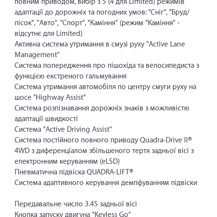
повним приводом, вибір з 5 (4 для Limited) режимів
адаптації до дорожніх та погодних умов: "Сніг", "Бруд/
пісок", "Авто", "Спорт", "Каміння" (режим "Каміння" -
відсутнє для Limited)
Активна система утримання в смузі руху "Active Lane
Management"
Система попередження про пішохіда та велосипедиста з
функцією екстреного гальмування
Система утримання автомобіля по центру смуги руху на
шосе "Highway Assist"
Система розпізнавання дорожніх знаків з можливістю
адаптації швидкості
Система "Active Driving Assist"
Система постійного повного приводу Quadra-Drive II®
4WD з диференціалом збільшеного тертя задньої вісі з
електронним керуванням (eLSD)
Пневматична підвіска QUADRA-LIFT®
Система адаптивного керування демпфуванням підвіски
Передавальне число 3.45 задньої вісі
Кнопка запуску двигуна "Keyless Go"