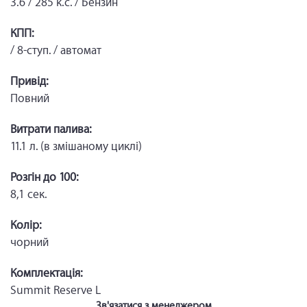
3.6 / 285 к.с. / Бензин
КПП:
/ 8-ступ. / автомат
Привід:
Повний
Витрати палива:
11.1 л. (в змішаному циклі)
Розгін до 100:
8,1 сек.
Колір:
чорний
Комплектація:
Summit Reserve L
Зв'язатися з менеджером