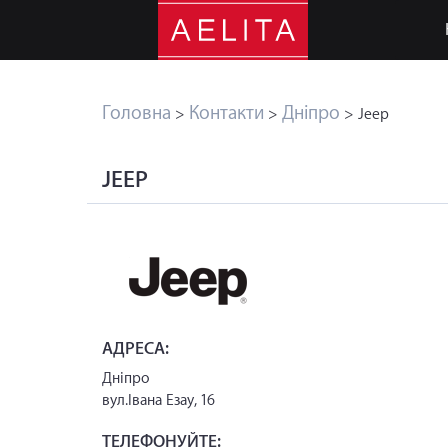
Головна
Контакти
Дніпро
>
>
> Jeep
JEEP
АДРЕСА:
Дніпро
вул.Івана Езау, 16
ТЕЛЕФОНУЙТЕ: