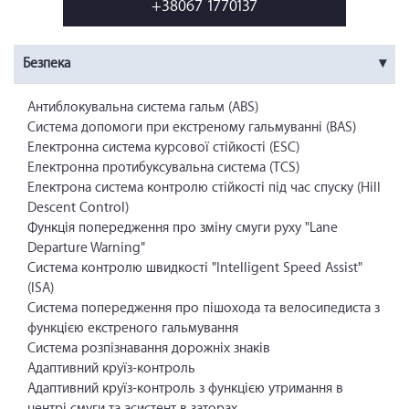
+38067 1770137
Безпека
Антиблокувальна система гальм (ABS)
Система допомоги при екстреному гальмуванні (BAS)
Електронна система курсової стійкості (ESC)
Електронна протибуксувальна система (TCS)
Електрона система контролю стійкості під час спуску (Hill
Descent Control)
Функція попередження про зміну смуги руху "Lane
Departure Warning"
Система контролю швидкості "Intelligent Speed Assist"
(ISA)
Система попередження про пішохода та велосипедиста з
функцією екстреного гальмування
Система розпізнавання дорожніх знаків
Адаптивний круїз-контроль
Адаптивний круїз-контроль з функцією утримання в
центрі смуги та асистент в заторах