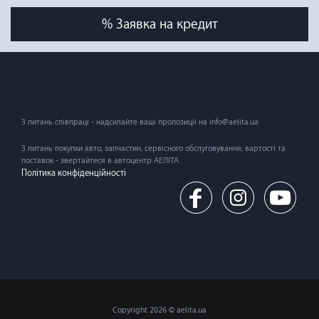
% Заявка на кредит
З питань співпраці - надсилайте ваші пропозиції на info@aelita.ua
З питань покупки авто, запчастин, сервісного обслуговування, вартості та
поставок - звертайтеся в автоцентр АЕЛІТА
Політика конфіденційності
Copyright 2026 © aelita.ua