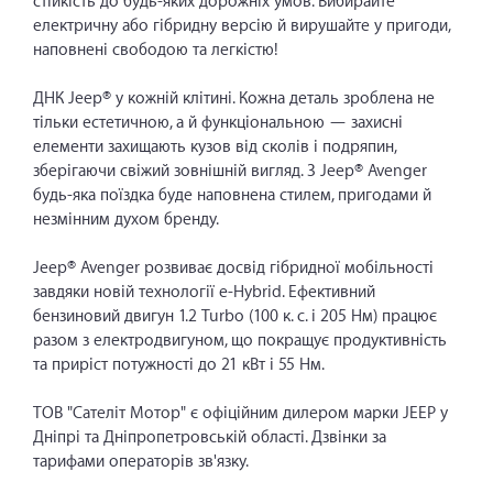
стійкість до будь-яких дорожніх умов. Вибирайте
електричну або гібридну версію й вирушайте у пригоди,
наповнені свободою та легкістю!
ДНК Jeep® у кожній клітині. Кожна деталь зроблена не
тільки естетичною, а й функціональною — захисні
елементи захищають кузов від сколів і подряпин,
зберігаючи свіжий зовнішній вигляд. З Jeep® Avenger
будь-яка поїздка буде наповнена стилем, пригодами й
незмінним духом бренду.
Jeep® Avenger розвиває досвід гібридної мобільності
завдяки новій технології e-Hybrid. Ефективний
бензиновий двигун 1.2 Turbo (100 к. с. і 205 Нм) працює
разом з електродвигуном, що покращує продуктивність
та приріст потужності до 21 кВт і 55 Нм.
ТОВ "Сателіт Мотор" є офіційним дилером марки JEEP у
Дніпрі та Дніпропетровській області. Дзвінки за
тарифами операторів зв'язку.