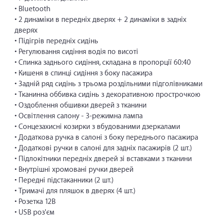
• Bluetooth
• 2 динаміки в передніх дверях + 2 динаміки в задніх
дверях
• Підігрів передніх сидінь
• Регулювання сидіння водія по висоті
• Спинка заднього сидіння, складана в пропорції 60:40
• Кишеня в спинці сидіння з боку пасажира
• Задній ряд сидінь з трьома роздільними підголівниками
• Тканинна оббивка сидінь з декоративною прострочкою
• Оздоблення обшивки дверей з тканини
• Освітлення салону - 3-режимна лампа
• Сонцезахисні козирки з вбудованими дзеркалами
• Додаткова ручка в салоні з боку переднього пасажира
• Додаткові ручки в салоні для задніх пасажирів (2 шт.)
• Підлокітники передніх дверей зі вставками з тканини
• Внутрішні хромовані ручки дверей
• Передні підстаканники (2 шт.)
• Тримачі для пляшок в дверях (4 шт.)
• Розетка 12В
• USB роз'єм