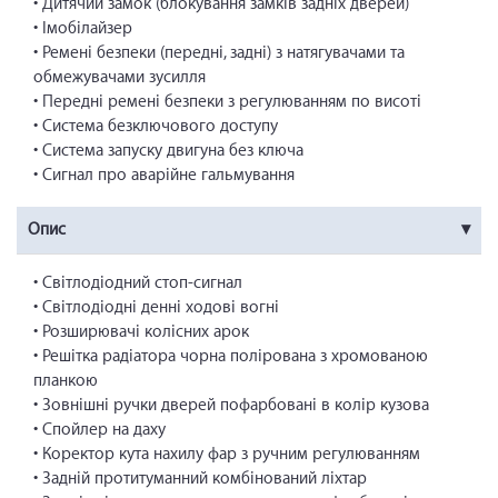
• Дитячий замок (блокування замків задніх дверей)
• Імобілайзер
• Ремені безпеки (передні, задні) з натягувачами та
обмежувачами зусилля
• Передні ремені безпеки з регулюванням по висоті
• Система безключового доступу
• Система запуску двигуна без ключа
• Сигнал про аварійне гальмування
Опис
• Світлодіодний стоп-сигнал
• Світлодіодні денні ходові вогні
• Розширювачі колісних арок
• Решітка радіатора чорна полірована з хромованою
планкою
• Зовнішні ручки дверей пофарбовані в колір кузова
• Спойлер на даху
• Коректор кута нахилу фар з ручним регулюванням
• Задній протитуманний комбінований ліхтар