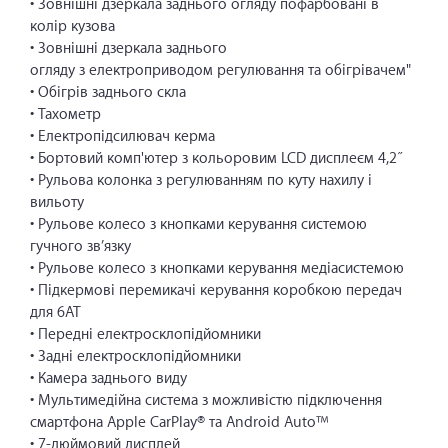
• Зовнішні дзеркала заднього огляду пофарбовані в
колір кузова
• Зовнішні дзеркала заднього
огляду з електроприводом регулювання та обігрівачем"
• Обігрів заднього скла
• Тахометр
• Електропідсилювач керма
• Бортовий комп'ютер з кольоровим LCD дисплеєм 4,2˝
• Рульова колонка з регулюванням по куту нахилу і
вильоту
• Рульове колесо з кнопками керування системою
гучного зв’язку
• Рульове колесо з кнопками керування медіасистемою
• Підкермові перемикачі керування коробкою передач
для 6АТ
• Передні електросклопідйомники
• Задні електросклопідйомники
• Камера заднього виду
• Мультимедійна система з можливістю підключення
смартфона Apple CarPlay® та Android Auto™
• 7-дюймовий дисплей