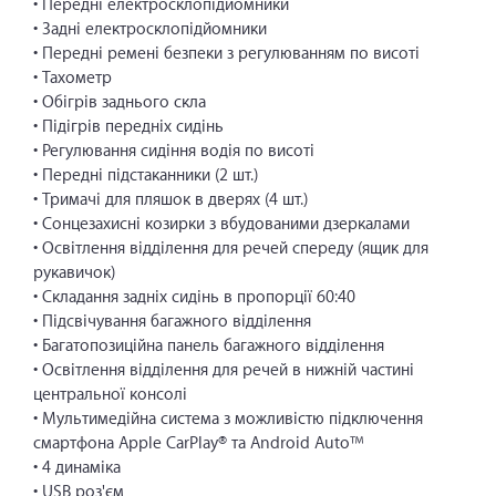
• Передні електросклопідйомники
• Задні електросклопідйомники
• Передні ремені безпеки з регулюванням по висоті
• Тахометр
• Обігрів заднього скла
• Підігрів передніх сидінь
• Регулювання сидіння водія по висоті
• Передні підстаканники (2 шт.)
• Тримачі для пляшок в дверях (4 шт.)
• Сонцезахисні козирки з вбудованими дзеркалами
• Освітлення відділення для речей спереду (ящик для
рукавичок)
• Складання задніх сидінь в пропорції 60:40
• Підсвічування багажного відділення
• Багатопозиційна панель багажного відділення
• Освітлення відділення для речей в нижній частині
центральної консолі
• Мультимедійна система з можливістю підключення
смартфона Apple CarPlay® та Android Auto™
• 4 динаміка
• USB роз'єм