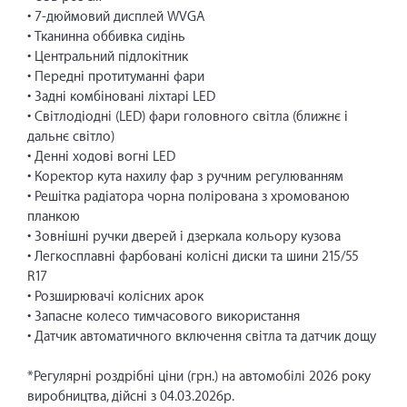
• 7-дюймовий дисплей WVGA
• Тканинна оббивка сидінь
• Центральний підлокітник
• Передні протитуманні фари
• Задні комбіновані ліхтарі LED
• Світлодіодні (LED) фари головного світла (ближнє і
дальнє світло)
• Денні ходові вогні LED
• Коректор кута нахилу фар з ручним регулюванням
• Решітка радіатора чорна полірована з хромованою
планкою
• Зовнішні ручки дверей і дзеркала кольору кузова
• Легкосплавні фарбовані колісні диски та шини 215/55
R17
• Розширювачі колісних арок
• Запасне колесо тимчасового використання
• Датчик автоматичного включення світла та датчик дощу
*Регулярні роздрібні ціни (грн.) на автомобілі 2026 року
виробництва, дійсні з 04.03.2026р.