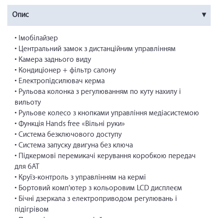
Опис
• Імобілайзер
• Центральний замок з дистанційним управлінням
• Камера заднього виду
• Кондиціонер + фільтр салону
• Електропідсилювач керма
• Рульова колонка з регулюванням по куту нахилу і
вильоту
• Рульове колесо з кнопками управління медіасистемою
• Функція Hands free «Вільні руки»
• Система безключового доступу
• Система запуску двигуна без ключа
• Підкермові перемикачі керування коробкою передач
для 6АТ
• Круїз-контроль з управлінням на кермі
• Бортовий комп'ютер з кольоровим LCD дисплеєм
• Бічні дзеркала з електроприводом регулювань і
підігрівом