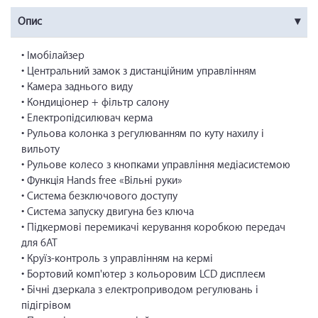
Опис
• Імобілайзер
• Центральний замок з дистанційним управлінням
• Камера заднього виду
• Кондиціонер + фільтр салону
• Електропідсилювач керма
• Рульова колонка з регулюванням по куту нахилу і
вильоту
• Рульове колесо з кнопками управління медіасистемою
• Функція Hands free «Вільні руки»
• Система безключового доступу
• Система запуску двигуна без ключа
• Підкермові перемикачі керування коробкою передач
для 6АТ
• Круїз-контроль з управлінням на кермі
• Бортовий комп'ютер з кольоровим LCD дисплеєм
• Бічні дзеркала з електроприводом регулювань і
підігрівом