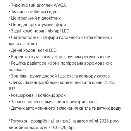
• 7-дюймовий дисплей WVGA
• Тканинна оббивка сидінь
• Центральний підлокітник
• Передні протитуманні фари
• Задні комбіновані ліхтарі LED
• Світлодіодні (LED) фари головного світла (ближнє і
дальнє світло)
• Денні ходові вогні LED
• Коректор кута нахилу фар з ручним регулюванням
• Решітка радіатора чорна полірована з хромованою
планкою
• Зовнішні ручки дверей і дзеркала кольору кузова
• Легкосплавні фарбовані колісні диски та шини 215/55
R17
• Розширювачі колісних арок
• Запасне колесо тимчасового використання
• Датчик автоматичного включення світла та датчик дощу
*Регулярні роздрібні ціни (грн.) на автомобілі 2026 року
виробництва, дійсні з 01.05.2026р.