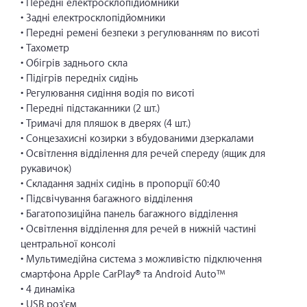
• Передні електросклопідйомники
• Задні електросклопідйомники
• Передні ремені безпеки з регулюванням по висоті
• Тахометр
• Обігрів заднього скла
• Підігрів передніх сидінь
• Регулювання сидіння водія по висоті
• Передні підстаканники (2 шт.)
• Тримачі для пляшок в дверях (4 шт.)
• Сонцезахисні козирки з вбудованими дзеркалами
• Освітлення відділення для речей спереду (ящик для
рукавичок)
• Складання задніх сидінь в пропорції 60:40
• Підсвічування багажного відділення
• Багатопозиційна панель багажного відділення
• Освітлення відділення для речей в нижній частині
центральної консолі
• Мультимедійна система з можливістю підключення
смартфона Apple CarPlay® та Android Auto™
• 4 динаміка
• USB роз'єм