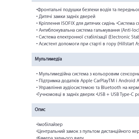
•Фронтальні подушки безпеки водія та передньо
• Дитячі замки задніх дверей
• Кріплення ISOFIX для дитячих сидінь •Система 
• Антиблокувальна система гальмування (Anti-lock
• Система електронної стабілізації (Electronic Stab
• Асистент допомоги при старті в гору (Hillstart As
Мультимедіа
• Мультимедійна система з кольоровим сенсорни
• Підтримка додатків Apple CarPlayTM і Android
• Управління аудіосистемою та Bluetooth на керм
•Гучномовці в задніх дверях •USB + USB Type-C р
Опис
•Імобілайзер
•Центральний замок з пультом дистанційного кер
•Камера заднього виду