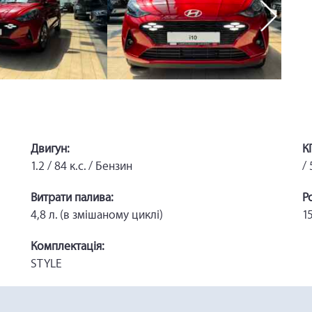
Двигун:
К
1.2 / 84 к.с. / Бензин
/
Витрати палива:
Р
4,8 л. (в змішаному циклі)
15
Комплектація:
STYLE