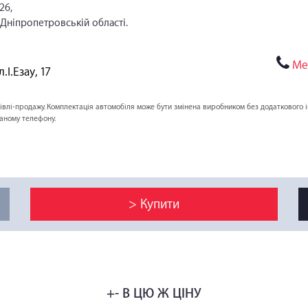
26,
 Дніпропетровській області.
Ме
.І.Езау, 17
упівлі-продажу. Комплектація автомобіля може бути змінена виробником без додаткового 
заному телефону.
> Купити
+- В ЦЮ Ж ЦІНУ