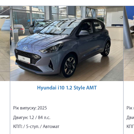
Hyundai i10 1.2 Style AMT
Рік випуску: 2025
Рік
Двигун: 1.2 / 84 л.с.
Двиг
КПП: / 5-ступ. / Автомат
КПП