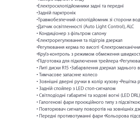
•Електросклопідйомники задні та передні
•Задній парктронік
•Травмобезпечний склопідйомник зі сторони во
•Датчик освітленності (Auto Light Control), ALC
• Кондиціонер з фільтром салону
•Електрорегулювання та підігрів дзеркал
•Регулювання керма по висоті •Електромеханічн
•Круїз-контроль з режимом обмеження швидкост
•Підготовка для підключення трейлера •Регулюва
• Литі диски R15 •Забарвлення дзеркал заднього в
• Тимчасове запаснне колесо
• Зовнішні дверні ручки в колір кузову •Решітка 
• Задній спойлер з LED стоп-сигналом
• Світлодіодні габаритні та ходові вогні (LED DRL)
• Галогенові фари проєкційного типу з підсвітко
• Повторювач сигналу поворотів на зовнішніх дз
• Передні противотуманні фари •Кольорова підсві