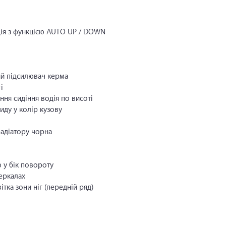
дія з функцією AUTO UP / DOWN
ий підсилювач керма
і
ння сидіння водія по висоті
иду у колір кузову
радіатору чорна
ю у бік повороту
еркалах
тка зони ніг (передній ряд)