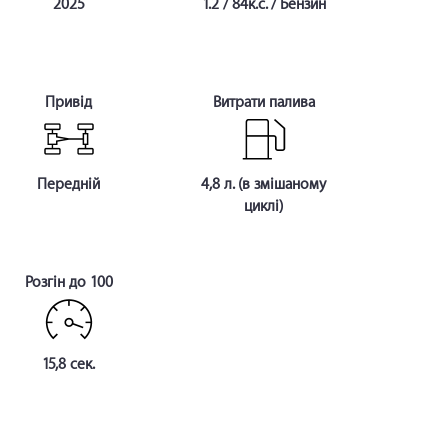
2025
1.2 / 84к.с. / Бензин
Привід
Витрати палива
Передній
4,8 л. (в змішаному
циклі)
Розгін до 100
15,8 сек.