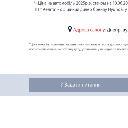
*- Ціна на автомобіль 2025р.в, станом на 10.06.20
ПП " Аеліта" - офіційний дилер бренду Hyundai у
Адреса салону:
Днепр, вул
*Ціна може бути змінена на день покупки і вказується в договорі к
його комплектацію, на поточну дату, уточнюйте у менеджера по вка
? Задати питання