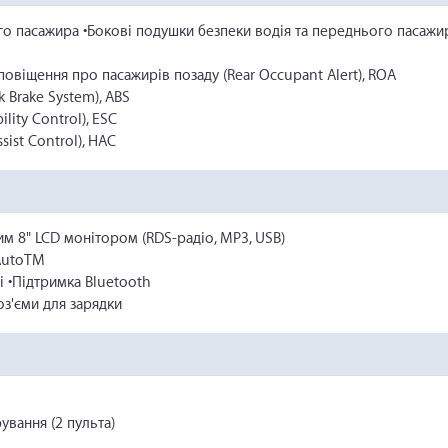
го пасажира •Бокові подушки безпеки водія та переднього пасажи
сповіщення про пасажирів позаду (Rear Occupant Alert), ROA
 Brake System), ABS
ility Control), ESC
sist Control), HAC
м 8" LCD монітором (RDS-радіо, MP3, USB)
 AutoTM
і •Підтримка Bluetooth
оз'єми для зарядки
ування (2 пульта)