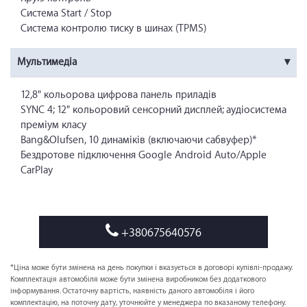
Система Start / Stop
Система контролю тиску в шинах (TPMS)
Мультимедіа
12,8" кольорова цифрова панель приладів
SYNC 4; 12" кольоровий сенсорний дисплей; аудіосистема
преміум класу
Bang&Olufsen, 10 динаміків (включаючи сабвуфер)*
Бездротове підключення Google Android Auto/Apple
CarPlay
+380675640576
*Ціна може бути змінена на день покупки і вказується в договорі купівлі-продажу.
Комплектація автомобіля може бути змінена виробником без додаткового
інформування. Остаточну вартість, наявність даного автомобіля і його
комплектацію, на поточну дату, уточнюйте у менеджера по вказаному телефону.