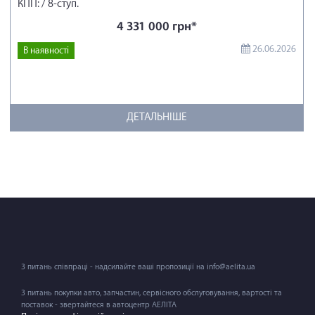
КПП: / 8-ступ.
4 331 000 грн*
26.06.2026
В наявності
ДЕТАЛЬНІШЕ
З питань співпраці - надсилайте ваші пропозиції на info@aelita.ua
З питань покупки авто, запчастин, сервісного обслуговування, вартості та
поставок - звертайтеся в автоцентр АЕЛІТА