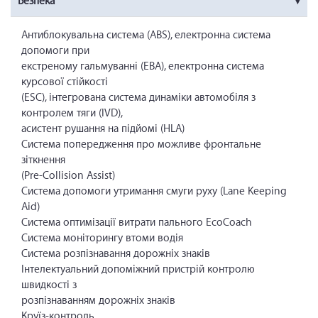
Безпека
Антиблокувальна система (ABS), електронна система
допомоги при
екстреному гальмуванні (EBA), електронна система
курсової стійкості
(ESC), інтегрована система динаміки автомобіля з
контролем тяги (IVD),
асистент рушання на підйомі (HLA)
Система попередження про можливе фронтальне
зіткнення
(Pre-Collision Assist)
Система допомоги утримання смуги руху (Lane Keeping
Aid)
Система оптимізації витрати пального EcoCoach
Система моніторингу втоми водія
Система розпізнавання дорожніх знаків
Інтелектуальний допоміжний пристрій контролю
швидкості з
розпізнаванням дорожніх знаків
Круїз-контроль