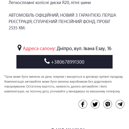
Легкосплавні колісні диски R20, літні шини
АВТОМОБІЛЬ ОФІЦІЙНИЙ, НОВИЙ З ГАРАНТІЄЮ. ПЕРША
РЕЄСТРАЦІЯ, СПЛАЧЕНИЙ ПЕНСІЙНИЙ ФОНД. ПРОБІГ
2535 КМ.
Адреса салону:
Дніпро, вул. Івана Езау, 16
+380678991300
*Ціна може бути змінена на день покупки і вказується в договорі купівлі-продажу.
Комплектація автомобіля може бути змінена виробником без додаткового
інформування. Остаточну вартість, наявність даного автомобіля і його
комплектацію, на поточну дату, уточнюйте у менеджера по вказаному телефону.