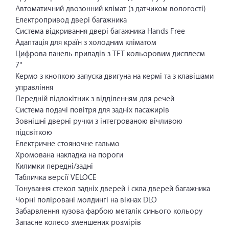
Автоматичний двозонний клімат (з датчиком вологості)
Електропривод двері багажника
Система відкривання двері багажника Hands Free
Адаптація для країн з холодним кліматом
Цифрова панель приладів з TFT кольоровим дисплеєм
7''
Kермо з кнопкою запуска двигуна на кермі та з клавішами
управління
Передній підлокітник з відділенням для речей
Система подачі повітря для задніх пасажирів
Зовнішні дверні ручки з інтегрованою вічливою
підсвіткою
Електричне стояночне гальмо
Хромована накладка на пороги
Килимки передні/задні
Табличка версії VELOCE
Тонування стекол задніх дверей і скла дверей багажника
Чорні поліровані молдингі на вікнах DLO
Забарвлення кузова фарбою металік синього кольору
Запасне колесо зменшених розмірів