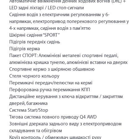
Автоматичне ввімкнення денних ходових вогнів (DRL) +
LED задні ліхтарі / LED стоп-сигнали
Сидіння водія з електричним регулюванням у 6-
напрямках, електропривод поперекового регулювання у
4-х напрямках, сидіння водія з пам’яттю
Шкіряні сидіння “SPORT”
Підігрів передніх сидінь
Підігрів керма
Пакет СПОРТ: Алюмінієві металеві спортивні педалі,
алюмінієва кришка тунелю, алюмінієві вставки на дверях
Cпортивне кермо з шкіряною обшивкою
Стеля чорного кольору
Перемикачі передач/пелюстки на кермі
Перфорована ручка перемикання КПП
Дистанційне керування з ключа відкриттям / закриттям
дверей, багажника
Система Start/Stop
Тягова система повного приводу Q4 AWD
Зовнішні дзеркала заднього виду з електроприводом
складування та обігрівом
Круїз контроль / обмежувач швидкості руху