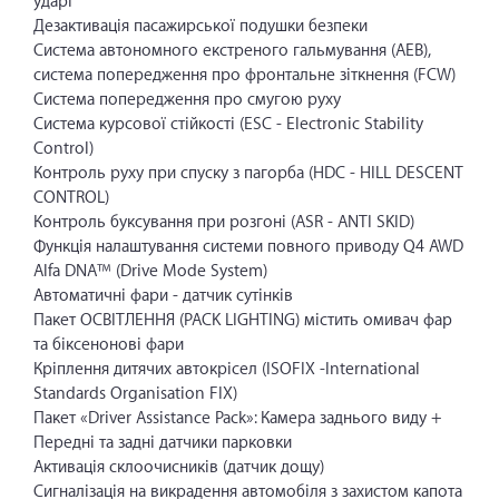
ударі
Дезактивація пасажирської подушки безпеки
Система автономного екстреного гальмування (AEB),
cистема попередження про фронтальне зіткнення (FCW)
Система попередження про смугою руху
Система курсової стійкості (ESC - Electronic Stability
Control)
Контроль руху при спуску з пагорба (HDC - HILL DESCENT
CONTROL)
Контроль буксування при розгоні (ASR - ANTI SKID)
Функція налаштування системи повного приводу Q4 AWD
Alfa DNA™ (Drive Mode System)
Автоматичні фари - датчик сутінків
Пакет ОСВІТЛЕННЯ (PACK LIGHTING) містить омивач фар
та біксенонові фари
Кріплення дитячих автокрісел (ISOFIX -International
Standards Organisation FIX)
Пакет «Driver Assistance Pack»: Камера заднього виду +
Передні та задні датчики парковки
Активація склоочисників (датчик дощу)
Сигналізація на викрадення автомобіля з захистом капота