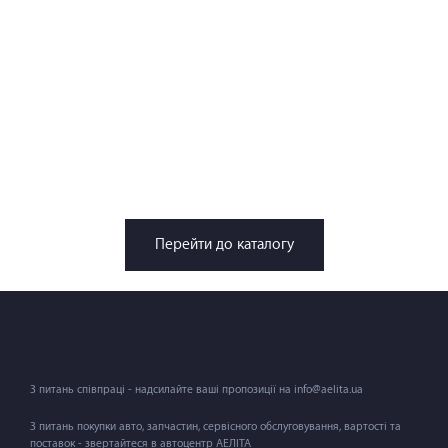
Перейти до каталогу
З питань співпраці - надсилайте ваші пропозиції на info@aelita.ua
З питань покупки авто, запчастин, сервісного обслуговування, вартості та
поставок - звертайтеся в автоцентр АЕЛІТА