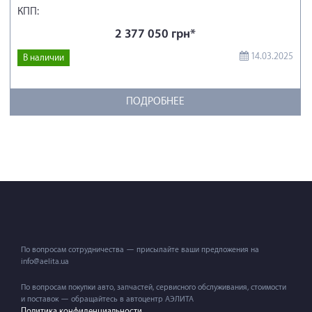
КПП:
2 377 050 грн*
14.03.2025
В наличии
ПОДРОБНЕЕ
По вопросам сотрудничества — присылайте ваши предложения на
info@aelita.ua
По вопросам покупки авто, запчастей, сервисного обслуживания, стоимости
и поставок — обращайтесь в автоцентр АЭЛИТА
Политика конфиденциальности