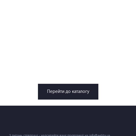
Перейти до каталогу
З питань співпраці - надсилайте ваші пропозиції на info@aelita.ua