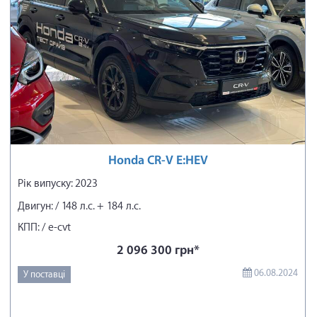
Honda CR-V E:HEV
Рік випуску: 2023
Двигун: / 148 л.с. + 184 л.с.
КПП: / e-cvt
2 096 300 грн*
06.08.2024
У поставці