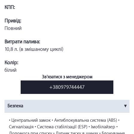
КПП:
Привід:
Повний
Витрати палива:
10,8 л. (в змішаному циклі)
Колір:
білий
Зв'язатися з менеджером
+380979744447
Безпека
• Центральний замок • Антиблокувальна система (ABS) •
Сигналізація • Система стабілізації (ESP) • Імобілайзер •
Допомога при спуску • Датчик тиску в шинах • Блокування