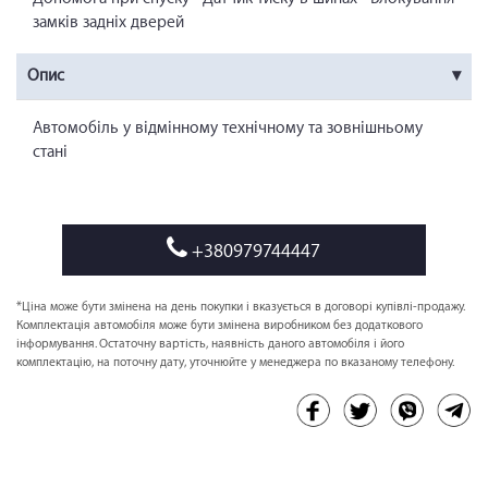
замків задніх дверей
Опис
Автомобіль у відмінному технічному та зовнішньому
стані
+380979744447
*Ціна може бути змінена на день покупки і вказується в договорі купівлі-продажу.
Комплектація автомобіля може бути змінена виробником без додаткового
інформування. Остаточну вартість, наявність даного автомобіля і його
комплектацію, на поточну дату, уточнюйте у менеджера по вказаному телефону.