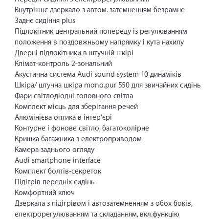
Внутрішнє дзеркало з автом. затемненням безрамне
Заднє сидіння plus
Підлокітник центральний попереду із регулюванням
положення в поздовжньому напрямку і кута нахилу
Дверні підлокітники в штучній шкірі
Клімат-контроль 2-зональний
Акустична система Audi sound system 10 динаміків
Шкіра/ штучна шкіра mono.pur 550 для звичайних сидінь
Фари світлодіодні головного світла
Комплект місць для зберігання речей
Алюмінієва оптика в інтер’єрі
Контурне і фонове світло, багатоколірне
Кришка багажника з електроприводом
Камера заднього огляду
Audi smartphone interface
Комплект болтів-секреток
Підігрів передніх сидінь
Комфортний ключ
Дзеркала з підігрівом і автозатемненням з обох боків,
електрорегулюванням та складанням, вкл.функцію