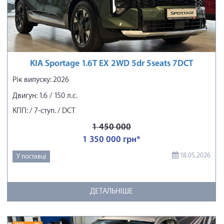
KIA Sportage 1.6T EX 2WD 5dr 5seats 7DCT
Рік випуску: 2026
Двигун: 1.6 / 150 л.с.
КПП: / 7-ступ. / DCT
1 450 000
1 350 000 грн*
18.05.2026
У поставці
ДЕТАЛЬНІШЕ