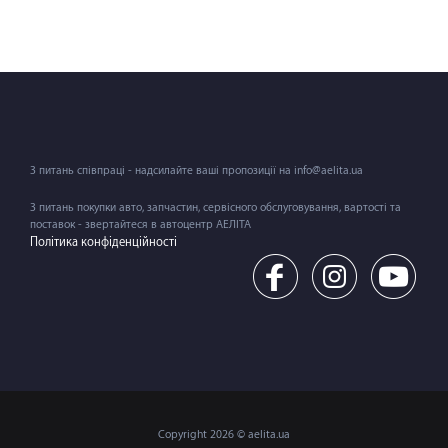
З питань співпраці - надсилайте ваші пропозиції на info@aelita.ua
З питань покупки авто, запчастин, сервісного обслуговування, вартості та
поставок - звертайтеся в автоцентр АЕЛІТА
Політика конфіденційності
Copyright 2026 © aelita.ua