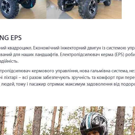
NG EPS
ий квадроцикл. Економічний інжекторний двигун із системою упра
ований для наших ландшафтів. Електропідсилювач керма (EPS) роб
дійність.
лектропідсилювач кермового управління, нова гальмівна система, не
ні ліхтарі – всі разом забезпечують зручність та комфорт при пере
людей, тому і пасажир отримає максимум задоволення від подоро