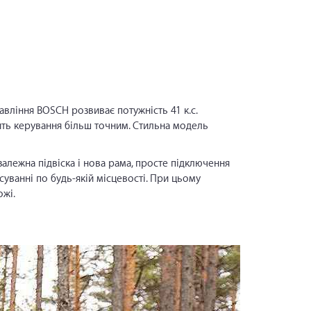
вління BOSCH розвиває потужність 41 к.с.
ить керування більш точним. Стильна модель
залежна підвіска і нова рама, просте підключення
суванні по будь-якій місцевості. При цьому
жі.