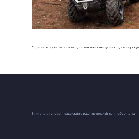
*Ціна може бути змінена на день покупки і вказується в договорі ку
З питань співпраці - надсилайте ваші пропозиції на info@aelita.ua