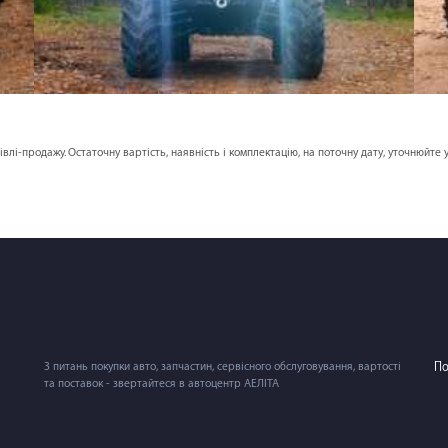
півлі-продажу. Остаточну вартість, наявність і комплектацію, на поточну дату, уточнюйт
З питань покупки авто, запчастин, сервісного обслуговування, вартості
По
та поставок - звертайтеся в автоцентр АЕЛІТА