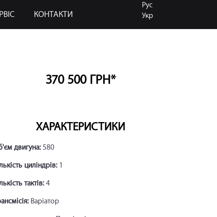
Рус
РВІС
КОНТАКТИ
Укр
370 500 ГРН*
ХАРАКТЕРИСТИКИ
'єм двигуна:
580
лькість циліндрів:
1
лькість тактів:
4
ансмісія:
Варіатор