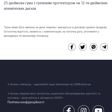
25-дюймова гума з грязевим протектором на 12-ти дюймових
алюмінієвих дисках
*Ціна може бути змінена на день покупки і вказується в договорі купівлі-продажу.
Остаточну вартість, наявність і комплектацію, на поточну дату, уточнюйте у
менеджера по вказаному телефону.
З питань співпраці - надсилайте ваші пропозиції на info@aelita.ua
З питань покупки авто, запчастин, сервісного обслуговування, вартості та
поставок - звертайтеся в автоцентр АЕЛІТА
Політика конфіденційності