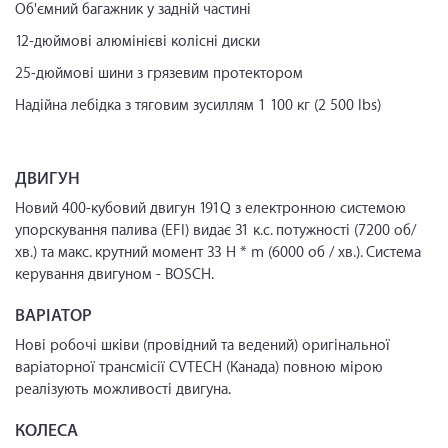
Об'ємний багажник у задній частині
12-дюймові алюмінієві колісні диски
25-дюймові шини з грязевим протектором
Надійна лебідка з тяговим зусиллям 1 100 кг (2 500 lbs)
ДВИГУН
Новий 400-кубовий двигун 191Q з електронною системою
упорскування палива (EFI) видає 31 к.с. потужності (7200 об/
хв.) та макс. крутний момент 33 H * m (6000 об / хв.). Система
керування двигуном - BOSCH.
ВАРІАТОР
Нові робочі шківи (провідний та ведений) оригінальної
варіаторної трансмісії CVTECH (Канада) повною мірою
реалізують можливості двигуна.
КОЛЕСА