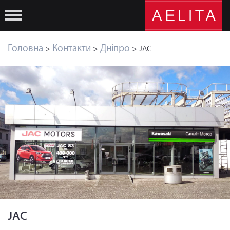
Головна
Контакти
Дніпро
>
>
> JAC
JAC