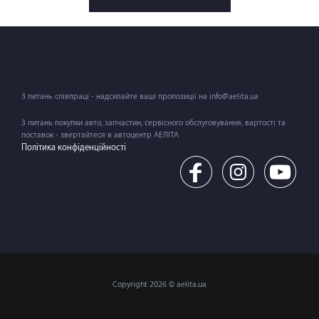
З питань співпраці - надсилайте ваші пропозиції на info@aelita.ua
З питань покупки авто, запчастин, сервісного обслуговування, вартості та
поставок - звертайтеся в автоцентр АЕЛІТА
Політика конфіденційності
Copyright 2026 © aelita.ua