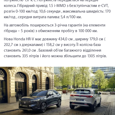
потужністю 131 к. с. Потужність передається на передні
колеса. Гібридний привід: 1.5 i-MMD з безступінчастим e-CVT,
розгін 0-100 км/год: 10,6 секунди , максимальна швидкість: 170
км/год , середня витрата палива: 5,4 л/100 км.
На автомобіль поширюється 3-річна гарантія (на елементи
гібрида – 5 років) з обмеженням пробігу в 100 000 км.
Нова Honda HR-V має довжину 434,0 см , ширину 179,0 см (
202,7 см з дзеркалами) і 158,2 см у висоту. Її колісна база
становить 261,0 см . Базовий об’єм багажного відділення
становить 335 літрів і його можна збільшити до 1305 літрів.