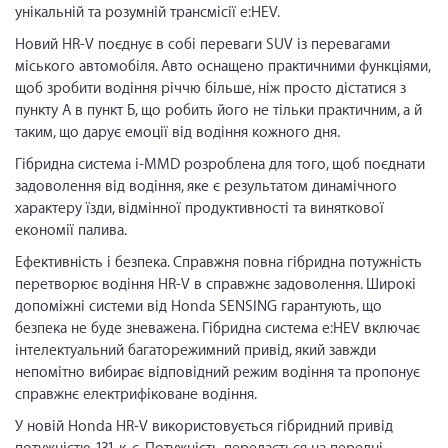
унікальній та розумній трансмісії e:HEV.
Новий HR-V поєднує в собі переваги SUV із перевагами
міського автомобіля. Авто оснащено практичними функціями,
щоб зробити водіння річчю більше, ніж просто дістатися з
пункту А в пункт Б, що робить його не тільки практичним, а й
таким, що дарує емоції від водіння кожного дня.
Гібридна система i-MMD розроблена для того, щоб поєднати
задоволення від водіння, яке є результатом динамічного
характеру їзди, відмінної продуктивності та виняткової
економії палива.
Ефективність і безпека. Справжня повна гібридна потужність
перетворює водіння HR-V в справжнє задоволення. Широкі
допоміжні системи від Honda SENSING гарантують, що
безпека не буде зневажена. Гібридна система e:HEV включає
інтелектуальний багаторежимний привід, який завжди
непомітно вибирає відповідний режим водіння та пропонує
справжнє електрифіковане водіння.
У новій Honda HR-V використовується гібридний привід