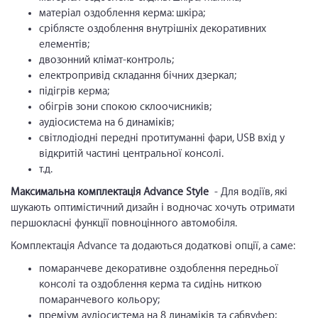
матеріал оздоблення керма: шкіра;
сріблясте оздоблення внутрішніх декоративних
елементів;
двозонний клімат-контроль;
електропривід складання бічних дзеркал;
підігрів керма;
обігрів зони спокою склоочисників;
аудіосистема на 6 динаміків;
світлодіодні передні протитуманні фари, USB вхід у
відкритій частині центральної консолі.
т.д.
Максимальна комплектація Advance Style
- Для водіїв, які
шукають оптимістичний дизайн і водночас хочуть отримати
першокласні функції повноцінного автомобіля.
Комплектація Advance та додаються додаткові опції, а саме:
помаранчеве декоративне оздоблення передньої
консолі та оздоблення керма та сидінь ниткою
помаранчевого кольору;
преміум аудіосистема на 8 динаміків та сабвуфер;