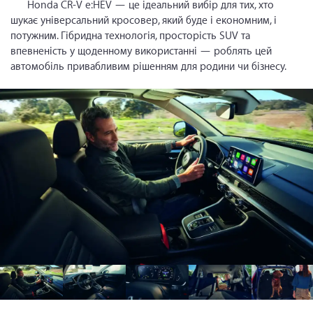
Honda CR-V e:HEV — це ідеальний вибір для тих, хто
шукає універсальний кросовер, який буде і економним, і
потужним. Гібридна технологія, просторість SUV та
впевненість у щоденному використанні — роблять цей
автомобіль привабливим рішенням для родини чи бізнесу.