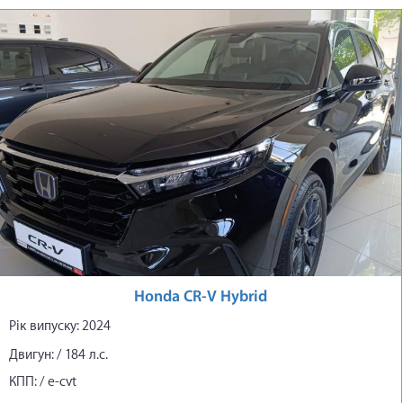
Honda CR-V Hybrid
Рік випуску: 2024
Двигун: / 184 л.с.
КПП: / e-cvt