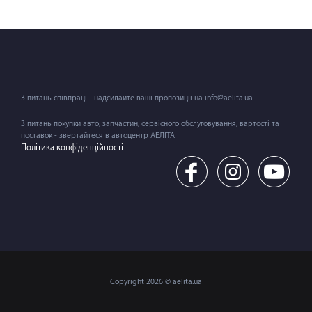
З питань співпраці - надсилайте ваші пропозиції на info@aelita.ua
З питань покупки авто, запчастин, сервісного обслуговування, вартості та
поставок - звертайтеся в автоцентр АЕЛІТА
Політика конфіденційності
Copyright 2026 © aelita.ua