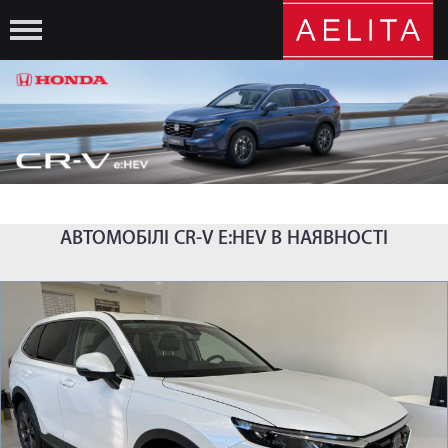
АВТОМОБІЛІ CR-V E:HEV В НАЯВНОСТІ