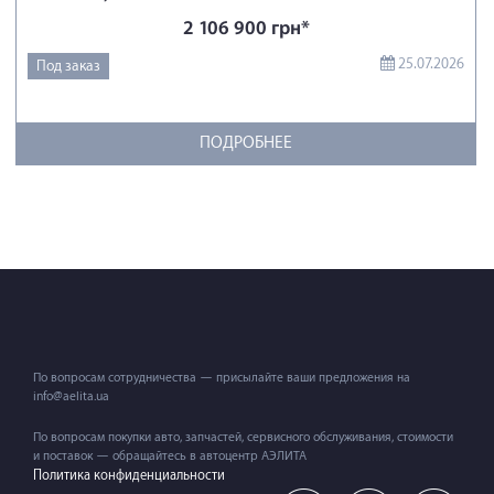
2 106 900 грн*
25.07.2026
Под заказ
ПОДРОБНЕЕ
По вопросам сотрудничества — присылайте ваши предложения на
info@aelita.ua
По вопросам покупки авто, запчастей, сервисного обслуживания, стоимости
и поставок — обращайтесь в автоцентр АЭЛИТА
Политика конфиденциальности