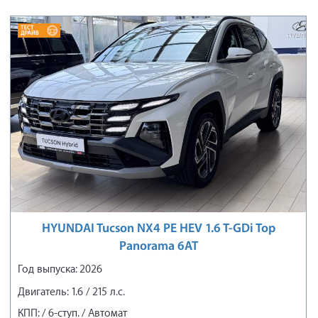
HYUNDAI Tucson NX4 PE HEV 1.6 T-GDi Top
Panorama 6AT
Год выпуска: 2026
Двигатель: 1.6 / 215 л.с.
КПП: / 6-ступ. / Автомат