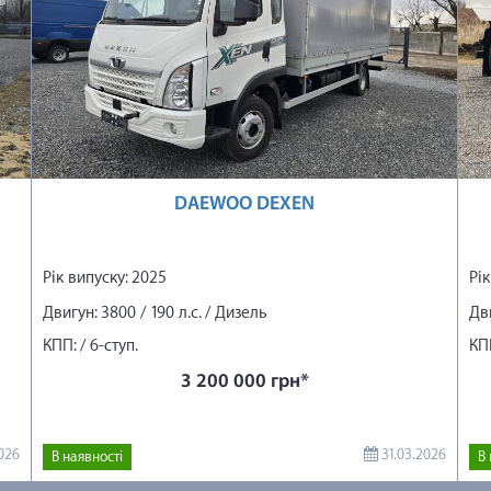
DAEWOO DEXEN
Рік випуску: 2025
Рік
Двигун: 3800 / 190 л.с. / Дизель
Дви
КПП: / 6-ступ.
КПП
си
3 200 000 грн*
026
31.03.2026
В наявності
В 