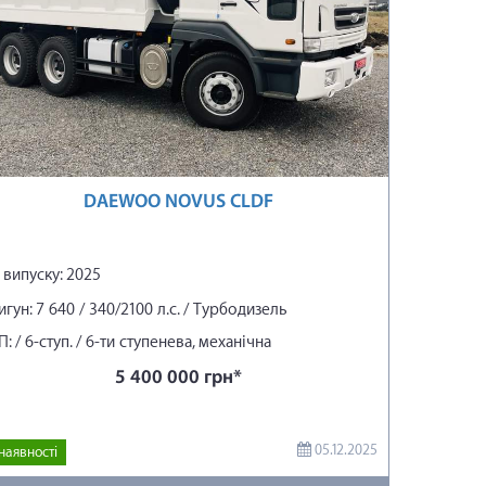
DAEWOO NOVUS CLDF
 випуску: 2025
гун: 7 640 / 340/2100 л.с. / Турбодизель
: / 6-ступ. / 6-ти ступенева, механічна
нхронізована
5 400 000 грн*
05.12.2025
наявності